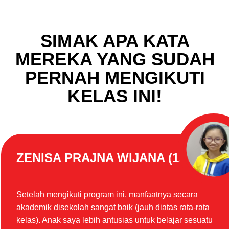
SIMAK APA KATA
MEREKA YANG SUDAH
PERNAH MENGIKUTI
KELAS INI!
ZENISA PRAJNA WIJANA (13 th)
Setelah mengikuti program ini, manfaatnya secara
akademik disekolah sangat baik (jauh diatas rata-rata
kelas). Anak saya lebih antusias untuk belajar sesuatu