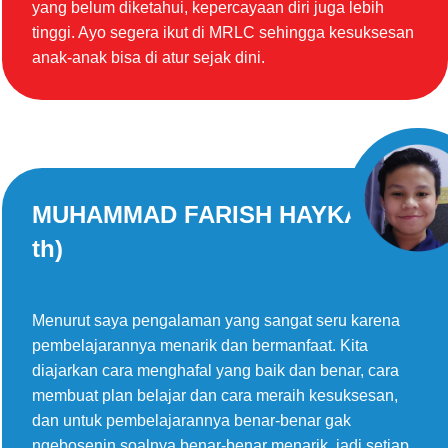
yang belum diketahui, kepercayaan diri juga lebih
tinggi. Ayo segera ikut di MRLC sehingga kesuksesan
anak-anak bisa di atur sejak dini.
MUHAMMAD FARISH HAYKAL (13
th)
Menurut saya pengalaman yang sangat seru karena
pembelajarannya menarik dan bermanfaat. Kita
diajarkan cara menghafal yang baik dan benar, cara
membuat plan belajar dan cara meraih kesuksesan,
dan untuk pembelajarannya benar-benar gak
ngebosenin soalnya benar-benar menarik, jadi setiap