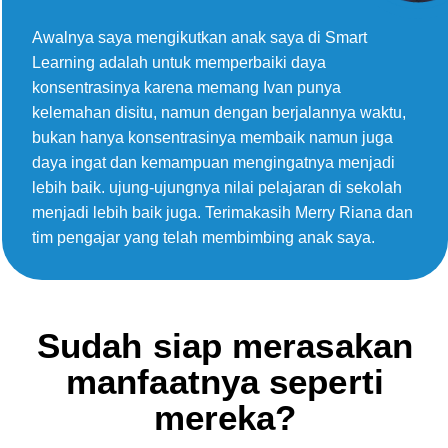
Awalnya saya mengikutkan anak saya di Smart
Learning adalah untuk memperbaiki daya
konsentrasinya karena memang Ivan punya
kelemahan disitu, namun dengan berjalannya waktu,
bukan hanya konsentrasinya membaik namun juga
daya ingat dan kemampuan mengingatnya menjadi
lebih baik. ujung-ujungnya nilai pelajaran di sekolah
menjadi lebih baik juga. Terimakasih Merry Riana dan
tim pengajar yang telah membimbing anak saya.
Sudah siap merasakan
manfaatnya seperti
mereka?