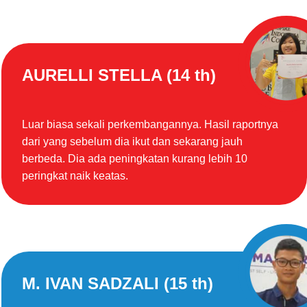
AURELLI STELLA (14 th)
Luar biasa sekali perkembangannya. Hasil raportnya
dari yang sebelum dia ikut dan sekarang jauh
berbeda. Dia ada peningkatan kurang lebih 10
peringkat naik keatas.
M. IVAN SADZALI (15 th)