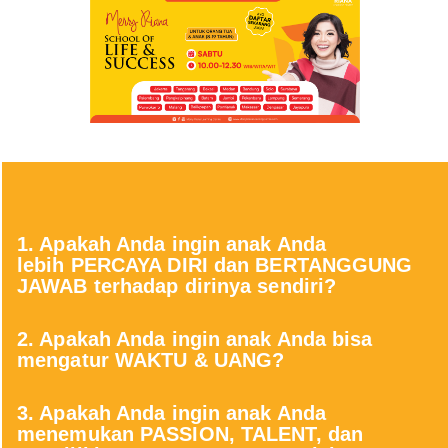
1. Apakah Anda ingin anak Anda
lebih PERCAYA DIRI dan BERTANGGUNG
JAWAB terhadap dirinya sendiri?
2. Apakah Anda ingin anak Anda bisa
mengatur WAKTU & UANG?
3. Apakah Anda ingin anak Anda
menemukan PASSION, TALENT, dan