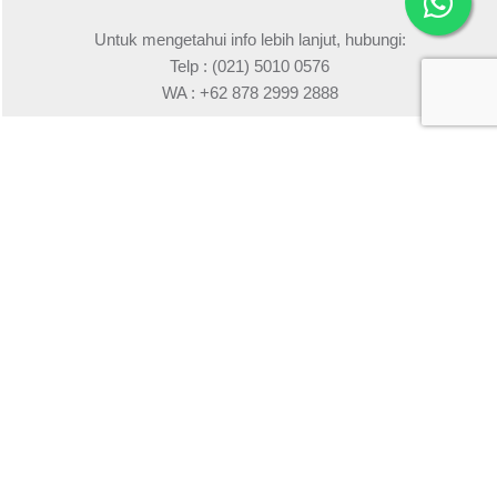
Untuk mengetahui info lebih lanjut, hubungi:
Telp : (021) 5010 0576
WA : +62 878 2999 2888
We respect your
email privacy
Copyright © 2025 PT Merry Riana Edukasi. All Rights
Reserved.
Please read
Terms & Conditions
.
Privacy & Policy.