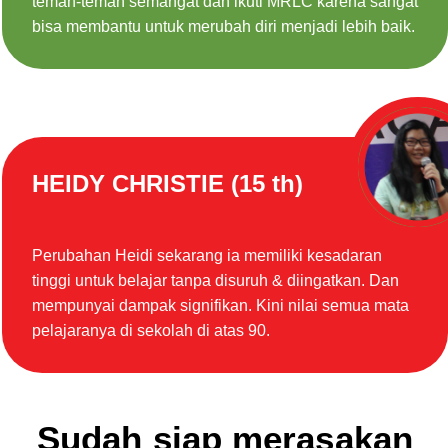
teman-teman semangat dan ikuti MRLC karena sangat
bisa membantu untuk merubah diri menjadi lebih baik.
HEIDY CHRISTIE (15 th)
Perubahan Heidi sekarang ia memiliki kesadaran
tinggi untuk belajar tanpa disuruh & diingatkan. Dan
mempunyai dampak signifikan. Kini nilai semua mata
pelajaranya di sekolah di atas 90.
Sudah siap merasakan