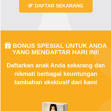
DAFTAR SEKARANG
BONUS SPESIAL UNTUK ANDA
YANG MENDAFTAR HARI INI!
Daftarkan anak Anda sekarang dan
nikmati berbagai keuntungan
tambahan eksklusif dari kami