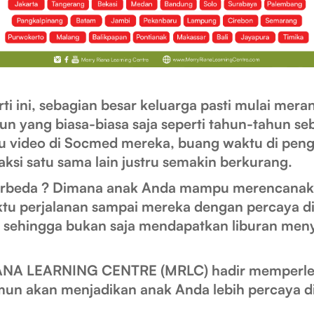
ti ini, sebagian besar keluarga pasti mulai mera
hun yang biasa-biasa saja seperti tahun-tahun s
au video di Socmed mereka, buang waktu di pen
si satu sama lain justru semakin berkurang.
erbeda ? Dimana anak Anda mampu merencanakan
ktu perjalanan sampai mereka dengan percaya d
ut sehingga bukan saja mendapatkan liburan me
A LEARNING CENTRE (MRLC) hadir memperleng
 namun akan menjadikan anak Anda lebih percaya 